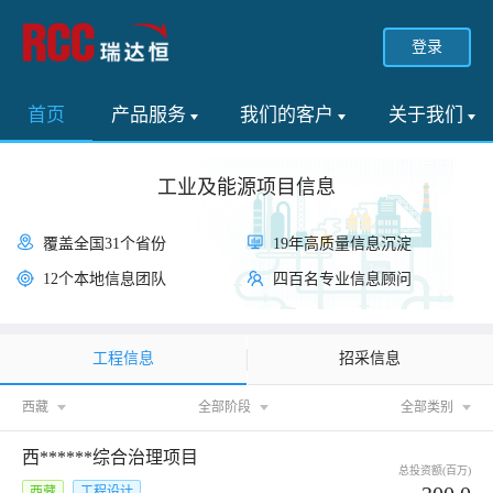
登录
首页
产品服务
我们的客户
关于我们
工业及能源项目信息
覆盖全国31个省份
19年高质量信息沉淀
12个本地信息团队
四百名专业信息顾问
工程信息
招采信息
西藏
全部阶段
全部类别
西******综合治理项目
总投资额(百万)
西藏
工程设计