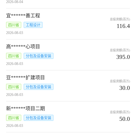
2026-08-04
宜******善工程
总投资额(百万)
116.4
四川省
工程设计
2026-08-03
高******心项目
总投资额(百万)
395.0
四川省
分包及设备安装
2026-08-03
豆******扩建项目
总投资额(百万)
30.0
四川省
分包及设备安装
2026-08-03
新******项目二期
总投资额(百万)
50.0
四川省
分包及设备安装
2026-08-03