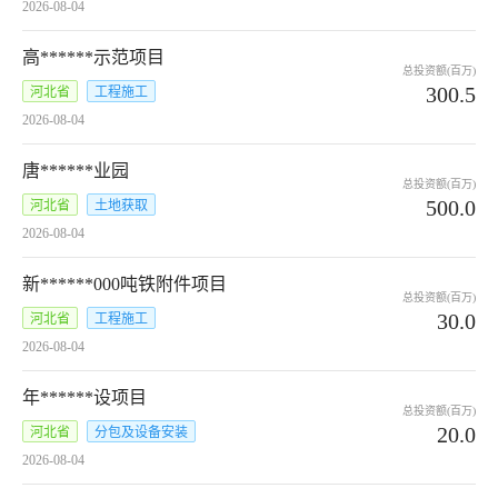
2026-08-04
高******示范项目
总投资额(百万)
300.5
河北省
工程施工
2026-08-04
唐******业园
总投资额(百万)
500.0
河北省
土地获取
2026-08-04
新******000吨铁附件项目
总投资额(百万)
30.0
河北省
工程施工
2026-08-04
年******设项目
总投资额(百万)
20.0
河北省
分包及设备安装
2026-08-04