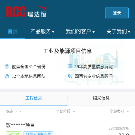
登录
首页
产品服务
我们的客户
关于我们
工业及能源项目信息
覆盖全国31个省份
19年高质量信息沉淀
12个本地信息团队
四百名专业信息顾问
工程信息
招采信息
保定市
全部阶段
全部类别
散******项目
总投资额(百万)
河北省
分包及设备安装