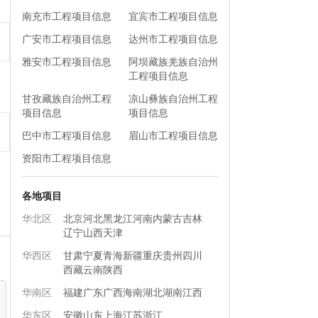
南充市工程项目信息
宜宾市工程项目信息
广安市工程项目信息
达州市工程项目信息
雅安市工程项目信息
阿坝藏族羌族自治州
工程项目信息
甘孜藏族自治州工程
凉山彝族自治州工程
项目信息
项目信息
巴中市工程项目信息
眉山市工程项目信息
资阳市工程项目信息
各地项目
华北区
北京
河北
黑龙江
河南
内蒙古
吉林
辽宁
山西
天津
华西区
甘肃
宁夏
青海
新疆
重庆
贵州
四川
西藏
云南
陕西
华南区
福建
广东
广西
海南
湖北
湖南
江西
华东区
安徽
山东
上海
江苏
浙江