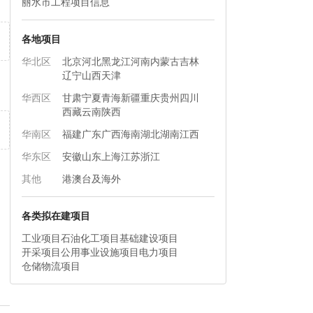
丽水市工程项目信息
各地项目
华北区
北京
河北
黑龙江
河南
内蒙古
吉林
辽宁
山西
天津
华西区
甘肃
宁夏
青海
新疆
重庆
贵州
四川
西藏
云南
陕西
华南区
福建
广东
广西
海南
湖北
湖南
江西
华东区
安徽
山东
上海
江苏
浙江
其他
港澳台及海外
各类拟在建项目
工业项目
石油化工项目
基础建设项目
开采项目
公用事业设施项目
电力项目
仓储物流项目