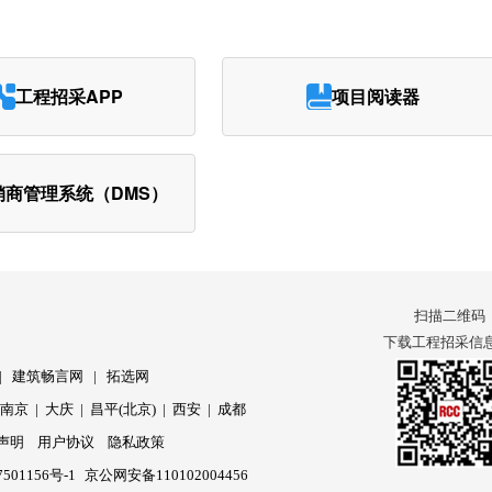
工程招采APP
项目阅读器
销商管理系统（DMS）
扫描二维码
下载工程招采信息 
|
建筑畅言网
|
拓选网
|
南京
|
大庆
|
昌平(北京)
|
西安
|
成都
声明
用户协议
隐私政策
501156号-1
京公网安备110102004456